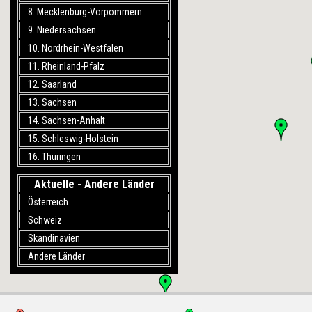
8. Mecklenburg-Vorpommern
9. Niedersachsen
10. Nordrhein-Westfalen
11. Rheinland-Pfalz
12. Saarland
13. Sachsen
14. Sachsen-Anhalt
15. Schleswig-Holstein
16. Thüringen
Aktuelle - Andere Länder
Österreich
Schweiz
Skandinavien
Andere Länder