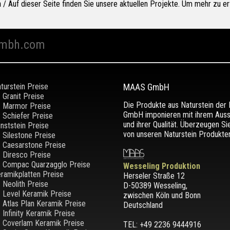
n
/ Auf dieser Seite finden Sie unsere aktuellen Projekte. Um mehr zu erf
mbh.com
turstein Preise
MAAS GmbH
Granit Preise
Die Produkte aus Naturstein de
Marmor Preise
GmbH imponieren mit ihrem Aus
Schiefer Preise
und ihrer Qualität. Überzeugen Si
nststein Preise
von unseren Naturstein Produkten
Silestone Preise
Caesarstone Preise
Diresco Preise
Compac Quarzagglo Preise
Wesseling Produktion
ramikplatten Preise
Herseler Straße 12
Neolith Preise
D-50389 Wesseling
,
Level Keramik Preise
zwischen
Köln und Bonn
Atlas Plan Keramik Preise
Deutschland
Infinity Keramik Preise
Coverlam Keramik Preise
TEL: +49 2236 9444916