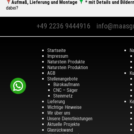
Aufmaß, Lieferung und Montage
* mit Details und Bilder
dabei?
+49 2236 9444916
info@maasg
Startseite
Na
Impressum
Naturstein Produkte
Naturstein Produktion
AGB
Ku
Stellenangebote
Bürokaufmann
CNC – Säger
Steinmetz
Lieferung
Ke
Wichtige Hinweise
Wir über uns
Unsere Dienstleistungen
Aktuelle Projekte
Glasrückwand