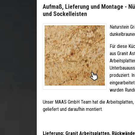
Aufmaß, Lieferung und Montage - Nür
und Sockelleisten
Naturstein Gr
dunkelbrauner
Für diese Kü
aus Granit As
Arbeitsplatte
Unterbauaussc
produziert. 
eingearbeite
wurden Rundu
Unser MAAS GmbH Team hat die Arbeitsplatten, 
geliefert und daraufhin montiert.
Lieferung: Granit Arbeitsplatten, Rückwände