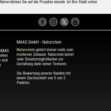
ahren klicken Sie auf die Projekte einzeln. Ist Ihre Stadt schon
MAAS GmbH
-
Naturstein
Naturstein
gehört immer mehr zum
r MAAS
modernen Zuhause. Naturstein bietet
sehen
viele Einsatzmöglichkeiten zur
e sich
Gestaltung dank seiner Texturen.
.
Die Bewertung unserer Kunden mit
einem Durchschnitt von
5
von 5
Punkten.