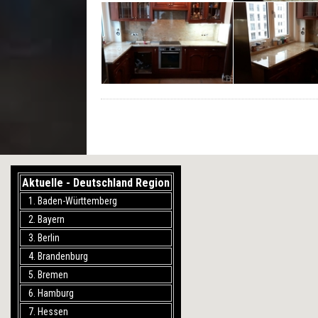
Aktuelle - Deutschland Region
1. Baden-Württemberg
2. Bayern
3. Berlin
4. Brandenburg
5. Bremen
6. Hamburg
7. Hessen