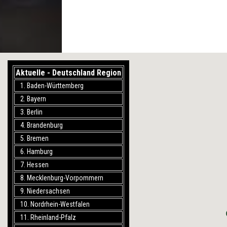
Aktuelle - Deutschland Region
1. Baden-Württemberg
2. Bayern
3. Berlin
4. Brandenburg
5. Bremen
6. Hamburg
7. Hessen
8. Mecklenburg-Vorpommern
9. Niedersachsen
10. Nordrhein-Westfalen
11. Rheinland-Pfalz