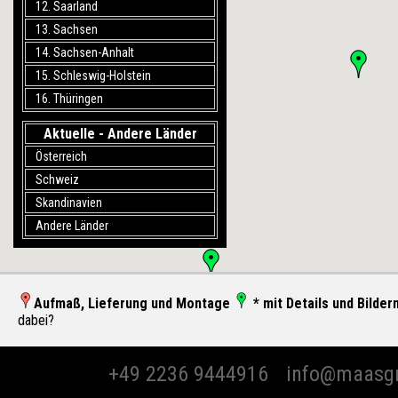
12. Saarland
13. Sachsen
14. Sachsen-Anhalt
15. Schleswig-Holstein
16. Thüringen
Aktuelle - Andere Länder
Österreich
Schweiz
Skandinavien
Andere Länder
Aufmaß, Lieferung und Montage
* mit Details und Bilder
dabei?
+49 2236 9444916
info@maasg