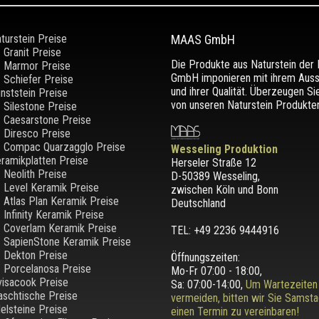
turstein Preise
MAAS GmbH
Granit Preise
Die Produkte aus Naturstein de
Marmor Preise
GmbH imponieren mit ihrem Aus
Schiefer Preise
und ihrer Qualität. Überzeugen Si
nststein Preise
von unseren Naturstein Produkten
Silestone Preise
Caesarstone Preise
Diresco Preise
Compac Quarzagglo Preise
Wesseling Produktion
ramikplatten Preise
Herseler Straße 12
Neolith Preise
D-50389 Wesseling
,
Level Keramik Preise
zwischen
Köln und Bonn
Atlas Plan Keramik Preise
Deutschland
Infinity Keramik Preise
Coverlam Keramik Preise
TEL: +49 2236 9444916
SapienStone Keramik Preise
Dekton Preise
Öffnungszeiten:
Porcelanosa Preise
Mo-Fr 07:00 - 18:00,
visacook Preise
Sa: 07:00-14:00,
Um Wartezeiten
schtische Preise
vermeiden, bitten wir Sie Samst
elsteine Preise
einen Termin zu vereinbaren!