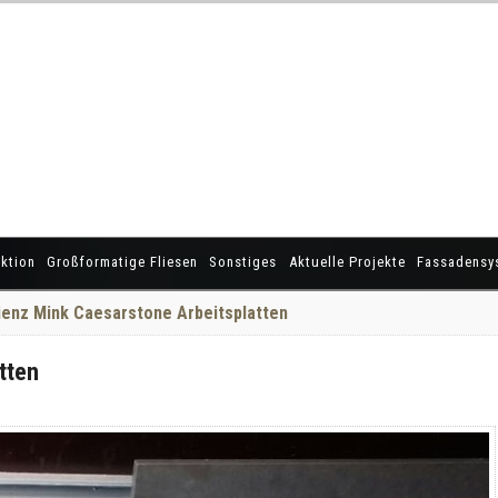
ktion
Großformatige Fliesen
Sonstiges
Aktuelle Projekte
Fassadensy
ienz Mink Caesarstone Arbeitsplatten
tten