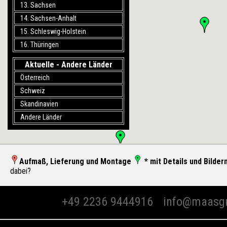
13. Sachsen
14. Sachsen-Anhalt
15. Schleswig-Holstein
16. Thüringen
Aktuelle - Andere Länder
Österreich
Schweiz
Skandinavien
Andere Länder
Aufmaß, Lieferung und Montage
* mit Details und Bilder
dabei?
+49 2236 9444916
info@maasg