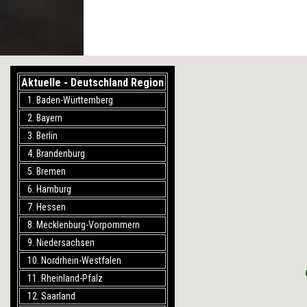
Aktuelle - Deutschland Region
1. Baden-Württemberg
2. Bayern
3. Berlin
4. Brandenburg
5. Bremen
6. Hamburg
7. Hessen
8. Mecklenburg-Vorpommern
9. Niedersachsen
10. Nordrhein-Westfalen
11. Rheinland-Pfalz
12. Saarland