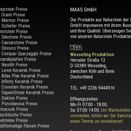
turstein Preise
MAAS GmbH
Granit Preise
Die Produkte aus Naturstein de
Marmor Preise
GmbH imponieren mit ihrem Aus
Schiefer Preise
und ihrer Qualität. Überzeugen Si
nststein Preise
von unseren Naturstein Produkten
Silestone Preise
Caesarstone Preise
Diresco Preise
Compac Quarzagglo Preise
Wesseling Produktion
ramikplatten Preise
Herseler Straße 12
Neolith Preise
D-50389 Wesseling
,
Level Keramik Preise
zwischen
Köln und Bonn
Atlas Plan Keramik Preise
Deutschland
Infinity Keramik Preise
Coverlam Keramik Preise
TEL: +49 2236 9444916
SapienStone Keramik Preise
Dekton Preise
Öffnungszeiten:
Porcelanosa Preise
Mo-Fr 07:00 - 18:00,
visacook Preise
Sa: 07:00-14:00,
Um Wartezeiten
schtische Preise
vermeiden, bitten wir Sie Samst
elsteine Preise
einen Termin zu vereinbaren!
oßformatige Fliesen Preise