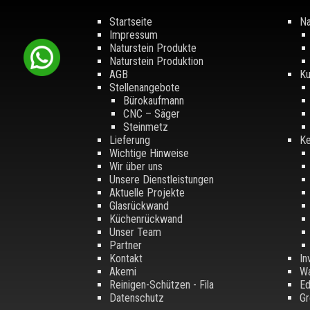
Startseite
Na
Impressum
Naturstein Produkte
Naturstein Produktion
AGB
Ku
Stellenangebote
Bürokaufmann
CNC – Säger
Steinmetz
Lieferung
Ke
Wichtige Hinweise
Wir über uns
Unsere Dienstleistungen
Aktuelle Projekte
Glasrückwand
Küchenrückwand
Unser Team
Partner
Kontakt
In
Akemi
Wa
Reinigen-Schützen - Fila
Ed
Datenschutz
Gr