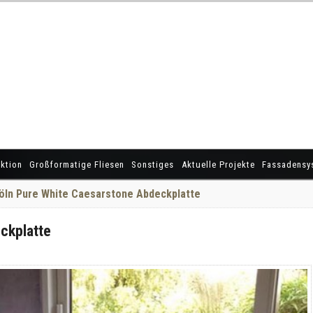
ktion
Großformatige Fliesen
Sonstiges
Aktuelle Projekte
Fassadensy
öln Pure White Caesarstone Abdeckplatte
ckplatte