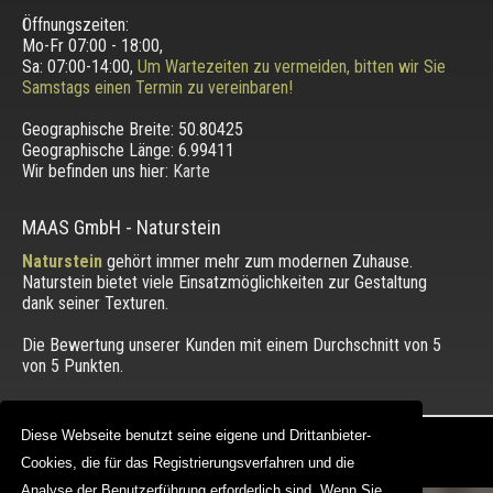
Öffnungszeiten:
Mo-Fr 07:00 - 18:00,
Sa: 07:00-14:00,
Um Wartezeiten zu vermeiden, bitten wir Sie
Samstags einen Termin zu vereinbaren!
Geographische Breite:
50.80425
Geographische Länge:
6.99411
Wir befinden uns hier:
Karte
MAAS GmbH
-
Naturstein
Naturstein
gehört immer mehr zum modernen Zuhause.
Naturstein bietet viele Einsatzmöglichkeiten zur Gestaltung
dank seiner Texturen.
Die Bewertung unserer Kunden mit einem Durchschnitt von
5
von 5 Punkten.
Diese Webseite benutzt seine eigene und Drittanbieter-
Diese Webseite benutzt seine eigene und Drittanbieter-
Copyright © 2012 - 2026 |
maasgmbh.com
Web Design |
MAAG-Projekt
Cookies, die für das Registrierungsverfahren und die
Cookies, die für das Registrierungsverfahren und die
Analyse der Benutzerführung erforderlich sind. Wenn Sie
Analyse der Benutzerführung erforderlich sind. Wenn Sie