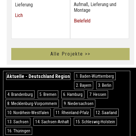
Aufmaß, Lieferung und
Lieferung
Montage
Lich
Bielefeld
Alle Projekte >>
Aktuelle - Deutschland Region
1. Baden-Württemberg
2. Bayern
3. Berlin
4. Brandenburg
5. Bremen
6. Hamburg
7. Hessen
8. Mecklenburg-Vorpommern
9. Niedersachsen
10. Nordrhein-Westfalen
11. Rheinland-Pfalz
12. Saarland
13. Sachsen
14. Sachsen-Anhalt
15. Schleswig-Holstein
16. Thüringen