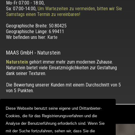
Mo-Fr 07:00 - 18:00,
Sa: 07:00-14:00,
Um Wartezeiten zu vermeiden, bitten wir Sie
Samstags einen Termin zu vereinbaren!
Geographische Breite:
50.80425
Geographische Länge:
6.99411
Wir befinden uns hier:
Karte
MAAS GmbH
-
Naturstein
Naturstein
gehört immer mehr zum modernen Zuhause.
Naturstein bietet viele Einsatzmöglichkeiten zur Gestaltung
dank seiner Texturen.
Die Bewertung unserer Kunden mit einem Durchschnitt von
5
von 5 Punkten.
Diese Webseite benutzt seine eigene und Drittanbieter-
Diese Webseite benutzt seine eigene und Drittanbieter-
Copyright © 2012 - 2026 |
maasgmbh.com
Cookies, die für das Registrierungsverfahren und die
Cookies, die für das Registrierungsverfahren und die
Web Design |
MAAG-Projekt
Analyse der Benutzerführung erforderlich sind. Wenn Sie
Analyse der Benutzerführung erforderlich sind. Wenn Sie
mit der Suche fortzufahren, sehen wir, dass Sie die
mit der Suche fortzufahren, sehen wir, dass Sie die