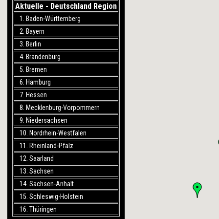
Aktuelle - Deutschland Region
1. Baden-Württemberg
2. Bayern
3. Berlin
4. Brandenburg
5. Bremen
6. Hamburg
7. Hessen
8. Mecklenburg-Vorpommern
9. Niedersachsen
10. Nordrhein-Westfalen
11. Rheinland-Pfalz
12. Saarland
13. Sachsen
14. Sachsen-Anhalt
15. Schleswig-Holstein
16. Thüringen