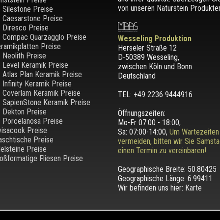
von unseren Naturstein Produkten
Silestone Preise
Caesarstone Preise
Diresco Preise
Compac Quarzagglo Preise
Wesseling Produktion
ramikplatten Preise
Herseler Straße 12
Neolith Preise
D-50389 Wesseling
,
Level Keramik Preise
zwischen
Köln und Bonn
Atlas Plan Keramik Preise
Deutschland
Infinity Keramik Preise
Coverlam Keramik Preise
TEL: +49 2236 9444916
SapienStone Keramik Preise
Dekton Preise
Öffnungszeiten:
Porcelanosa Preise
Mo-Fr 07:00 - 18:00,
visacook Preise
Sa: 07:00-14:00,
Um Wartezeiten
schtische Preise
vermeiden, bitten wir Sie Samst
elsteine Preise
einen Termin zu vereinbaren!
oßformatige Fliesen Preise
Geographische Breite:
50.80425
Geographische Länge:
6.99411
Wir befinden uns hier:
Karte