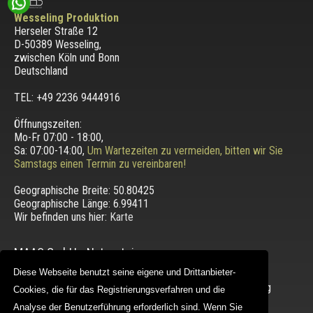
Wesseling Produktion
Herseler Straße 12
D-50389 Wesseling
,
zwischen
Köln und Bonn
Deutschland
TEL: +49 2236 9444916
Öffnungszeiten:
Mo-Fr 07:00 - 18:00,
Sa: 07:00-14:00,
Um Wartezeiten zu vermeiden, bitten wir Sie
Samstags einen Termin zu vereinbaren!
Geographische Breite:
50.80425
Geographische Länge:
6.99411
Wir befinden uns hier:
Karte
MAAS GmbH
-
Naturstein
Diese Webseite benutzt seine eigene und Drittanbieter-
Naturstein
gehört immer mehr zum modernen Zuhause.
Naturstein bietet viele Einsatzmöglichkeiten zur Gestaltung
Cookies, die für das Registrierungsverfahren und die
dank seiner Texturen.
Analyse der Benutzerführung erforderlich sind. Wenn Sie