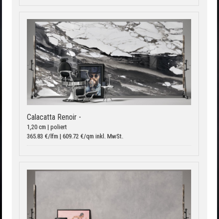
Calacatta Renoir -
1,20 cm | poliert
365.83 €/lfm | 609.72 €/qm inkl. MwSt.