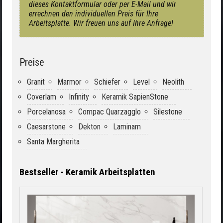
dieses Kontaktformular oder per E-Mail und wir
errechnen den individuellen Preis für Ihre
Arbeitsplatte. Wir freuen uns auf Ihre Anfrage!
Preise
Granit
Marmor
Schiefer
Level
Neolith
Coverlam
Infinity
Keramik SapienStone
Porcelanosa
Compac Quarzagglo
Silestone
Caesarstone
Dekton
Laminam
Santa Margherita
Bestseller - Keramik Arbeitsplatten