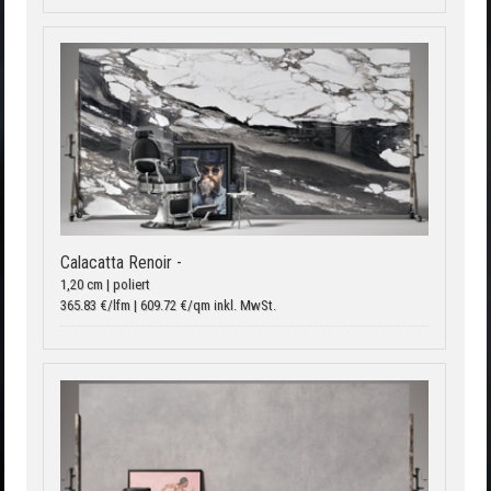
Calacatta Renoir -
1,20 cm | poliert
365.83 €/lfm | 609.72 €/qm inkl. MwSt.