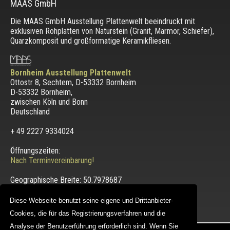
MAAS GmbH
Die MAAS GmbH Ausstellung Plattenwelt beeindruckt mit
exklusiven Rohplatten von Naturstein (Granit, Marmor, Schiefer),
Quarzkomposit und großformatige Keramikfliesen.
Bornheim Ausstellung Plattenwelt
Ottostr 8, Sechtem, D-53332 Bornheim
D-53332 Bornheim
,
zwischen
Köln und Bonn
Deutschland
+ 49 2227 9334024
Öffnungszeiten:
Nach Terminvereinbarung!
Geographische Breite:
50.7978687
Geographische Länge:
6.9584097
Wir befinden uns hier:
Karte
Diese Webseite benutzt seine eigene und Drittanbieter-
Cookies, die für das Registrierungsverfahren und die
Analyse der Benutzerführung erforderlich sind. Wenn Sie