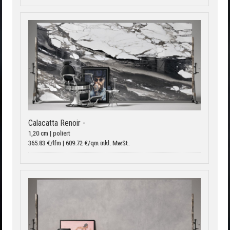
Calacatta Renoir -
1,20 cm | poliert
365.83 €/lfm | 609.72 €/qm inkl. MwSt.