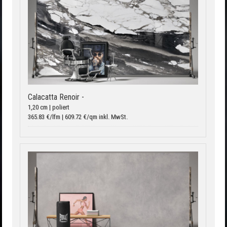
Calacatta Renoir -
1,20 cm | poliert
365.83 €/lfm | 609.72 €/qm inkl. MwSt.