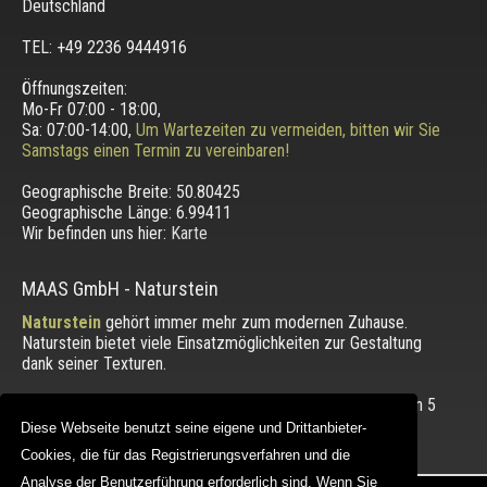
Deutschland
TEL: +49 2236 9444916
Öffnungszeiten:
Mo-Fr 07:00 - 18:00,
Sa: 07:00-14:00,
Um Wartezeiten zu vermeiden, bitten wir Sie
Samstags einen Termin zu vereinbaren!
Geographische Breite:
50.80425
Geographische Länge:
6.99411
Wir befinden uns hier:
Karte
MAAS GmbH
-
Naturstein
Naturstein
gehört immer mehr zum modernen Zuhause.
Naturstein bietet viele Einsatzmöglichkeiten zur Gestaltung
dank seiner Texturen.
Die Bewertung unserer Kunden mit einem Durchschnitt von
5
von 5 Punkten.
Diese Webseite benutzt seine eigene und Drittanbieter-
Diese Webseite benutzt seine eigene und Drittanbieter-
Cookies, die für das Registrierungsverfahren und die
Cookies, die für das Registrierungsverfahren und die
Analyse der Benutzerführung erforderlich sind. Wenn Sie
Analyse der Benutzerführung erforderlich sind. Wenn Sie