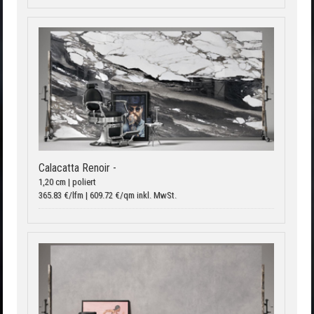
Calacatta Renoir -
1,20 cm | poliert
365.83 €/lfm | 609.72 €/qm inkl. MwSt.