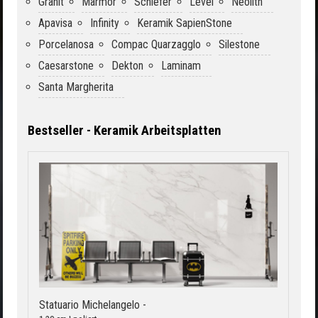
Granit
Marmor
Schiefer
Level
Neolith
Apavisa
Infinity
Keramik SapienStone
Porcelanosa
Compac Quarzagglo
Silestone
Caesarstone
Dekton
Laminam
Santa Margherita
Bestseller - Keramik Arbeitsplatten
Statuario Michelangelo -