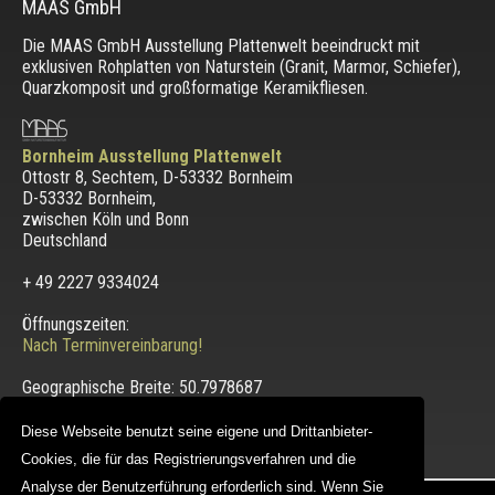
MAAS GmbH
Die MAAS GmbH Ausstellung Plattenwelt beeindruckt mit
exklusiven Rohplatten von Naturstein (Granit, Marmor, Schiefer),
Quarzkomposit und großformatige Keramikfliesen.
Bornheim Ausstellung Plattenwelt
Ottostr 8, Sechtem, D-53332 Bornheim
D-53332 Bornheim
,
zwischen
Köln und Bonn
Deutschland
+ 49 2227 9334024
Öffnungszeiten:
Nach Terminvereinbarung!
Geographische Breite:
50.7978687
Geographische Länge:
6.9584097
Wir befinden uns hier:
Karte
Diese Webseite benutzt seine eigene und Drittanbieter-
Cookies, die für das Registrierungsverfahren und die
Analyse der Benutzerführung erforderlich sind. Wenn Sie