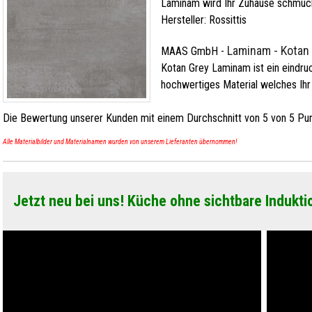
Laminam wird Ihr Zuhause schmüc
Hersteller:
Rossittis
Laminam - Kotan
MAAS GmbH
-
Kotan Grey Laminam ist ein eindruc
hochwertiges Material welches Ihr
Die Bewertung unserer Kunden mit einem Durchschnitt von
5
von
5
Pun
Alle Materialbilder und Materialnamen wurden von unserem Lieferanten übernommen!
Jetzt neu bei uns! Küche ohne sichtbare Indukti