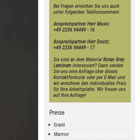
Bei Fragen erreichen Sie uns auch
unter folgenden Telefonnummern:
Ansprechpartner Herr Music:
+49 2236 94449 - 16
Ansprechpartner Herr Dootz:
+49 2236 94449 - 17
Sie sind an dem Material
Kotan Grey
Laminam
interessiert? Dann senden
Sie uns eine Anfrage über dieses
Kontaktformular oder per E-Mail und
wir errechnen den individuellen Preis
für Ihre Arbeitsplatte. Wir freuen uns
auf Ihre Anfrage!
Preise
Granit
Marmor