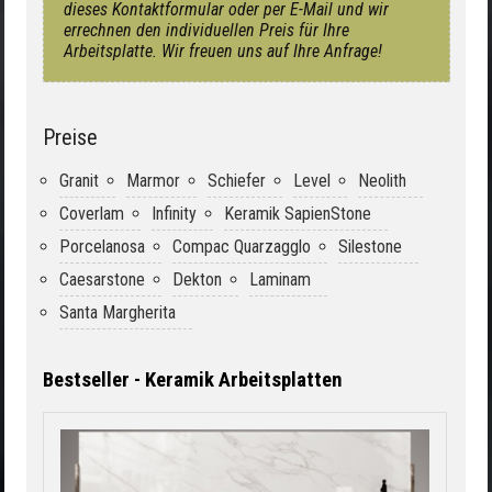
dieses Kontaktformular oder per E-Mail und wir
errechnen den individuellen Preis für Ihre
Arbeitsplatte. Wir freuen uns auf Ihre Anfrage!
Preise
Granit
Marmor
Schiefer
Level
Neolith
Coverlam
Infinity
Keramik SapienStone
Porcelanosa
Compac Quarzagglo
Silestone
Caesarstone
Dekton
Laminam
Santa Margherita
Bestseller - Keramik Arbeitsplatten