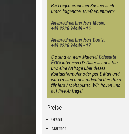
Bei Fragen erreichen Sie uns auch
unter folgenden Telefonnummern:
Ansprechpartner Herr Music:
+49 2236 94449 - 16
Ansprechpartner Herr Dootz:
+49 2236 94449 - 17
Sie sind an dem Material
Calacatta
Extra
interessiert? Dann senden Sie
uns eine Anfrage über dieses
Kontaktformular oder per E-Mail und
wir errechnen den individuellen Preis
für Ihre Arbeitsplatte. Wir freuen uns
auf Ihre Anfrage!
Preise
Granit
Marmor