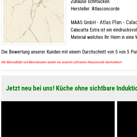
Zuhause schmücken.
Hersteller:
Atlasconcorde
Atlas Plan - Cala
MAAS GmbH
-
Calacatta Extra ist ein eindrucksvo
Material welches Ihr Heim in eine 
Die Bewertung unserer Kunden mit einem Durchschnitt von
5
von
5
Pun
Alle Materialbilder und Materialnamen wurden von unserem Lieferanten Atlasconcorde übernommen!
Jetzt neu bei uns! Küche ohne sichtbare Indukti