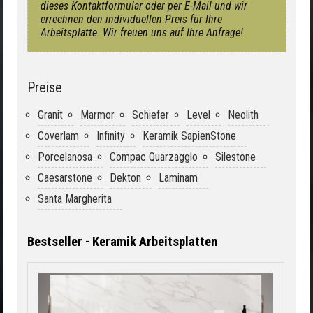
dieses Kontaktformular oder per E-Mail und wir
errechnen den individuellen Preis für Ihre
Arbeitsplatte. Wir freuen uns auf Ihre Anfrage!
Preise
Granit
Marmor
Schiefer
Level
Neolith
Coverlam
Infinity
Keramik SapienStone
Porcelanosa
Compac Quarzagglo
Silestone
Caesarstone
Dekton
Laminam
Santa Margherita
Bestseller - Keramik Arbeitsplatten