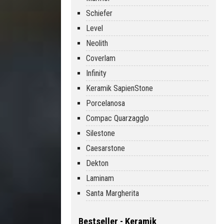
Schiefer
Level
Neolith
Coverlam
Infinity
Keramik SapienStone
Porcelanosa
Compac Quarzagglo
Silestone
Caesarstone
Dekton
Laminam
Santa Margherita
Bestseller - Keramik