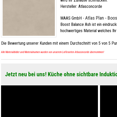
wird Ihr Zuhause schmücken.
Hersteller:
Atlasconcorde
Atlas Plan - Boo
MAAS GmbH
-
Boost Balance Ash ist ein eindrucks
hochwertiges Material welches Ihr
Die Bewertung unserer Kunden mit einem Durchschnitt von
5
von
5
Pun
Alle Materialbilder und Materialnamen wurden von unserem Lieferanten Atlasconcorde übernommen!
Jetzt neu bei uns! Küche ohne sichtbare Indukti