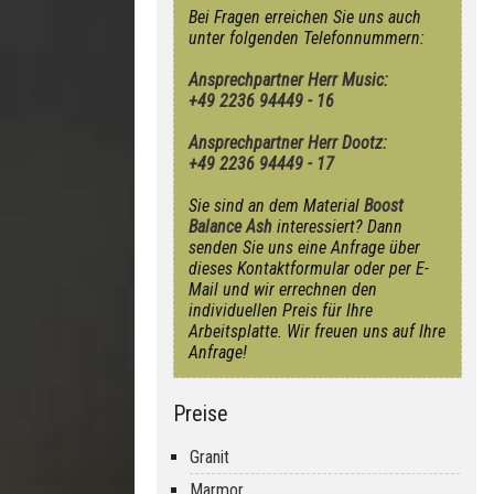
Bei Fragen erreichen Sie uns auch
unter folgenden Telefonnummern:
Ansprechpartner Herr Music:
+49 2236 94449 - 16
Ansprechpartner Herr Dootz:
+49 2236 94449 - 17
Sie sind an dem Material
Boost
Balance Ash
interessiert? Dann
senden Sie uns eine Anfrage über
dieses Kontaktformular oder per E-
Mail und wir errechnen den
individuellen Preis für Ihre
Arbeitsplatte. Wir freuen uns auf Ihre
Anfrage!
Preise
Granit
Marmor