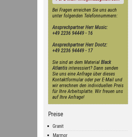
Bei Fragen erreichen Sie uns auch
unter folgenden Telefonnummern:
Ansprechpartner Herr Music:
+49 2236 94449 - 16
Ansprechpartner Herr Dootz:
+49 2236 94449 - 17
Sie sind an dem Material
Black
Atlantis
interessiert? Dann senden
Sie uns eine Anfrage über dieses
Kontaktformular oder per E-Mail und
wir errechnen den individuellen Preis
für Ihre Arbeitsplatte. Wir freuen uns
auf Ihre Anfrage!
Preise
Granit
Marmor