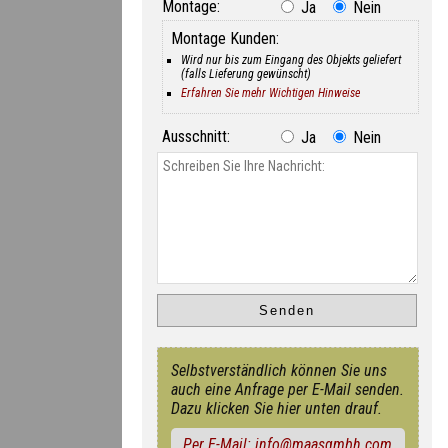
Montage:
Ja
Nein
Montage Kunden:
Wird nur bis zum Eingang des Objekts geliefert
(falls Lieferung gewünscht)
Erfahren Sie mehr Wichtigen Hinweise
Ausschnitt:
Ja
Nein
Selbstverständlich können Sie uns
auch eine Anfrage per E-Mail senden.
Dazu klicken Sie hier unten drauf.
Per E-Mail: info@maasgmbh.com