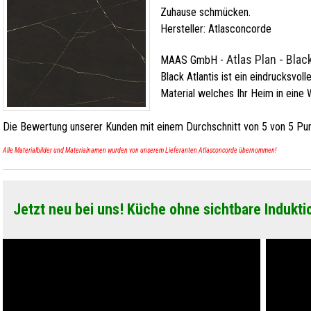
Zuhause schmücken.
Hersteller:
Atlasconcorde
Atlas Plan - Blac
MAAS GmbH
-
Black Atlantis ist ein eindrucksvoll
Material welches Ihr Heim in eine 
Die Bewertung unserer Kunden mit einem Durchschnitt von
5
von
5
Pun
Alle Materialbilder und Materialnamen wurden von unserem Lieferanten Atlasconcorde übernommen!
Jetzt neu bei uns! Küche ohne sichtbare Indukti