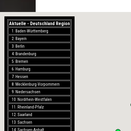
Aktuelle - Deutschland Region
1. Baden-Württemberg
2. Bayern
3. Berlin
4. Brandenburg
5. Bremen
6. Hamburg
7. Hessen
8. Mecklenburg-Vorpommern
9. Niedersachsen
10. Nordrhein-Westfalen
11. Rheinland-Pfalz
12. Saarland
13. Sachsen
14. Sachsen-Anhalt