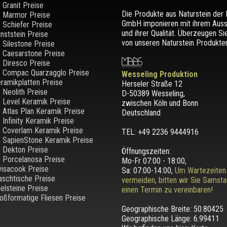
Granit Preise
Die Produkte aus Naturstein de
Marmor Preise
GmbH imponieren mit ihrem Aus
Schiefer Preise
und ihrer Qualität. Überzeugen Si
nststein Preise
von unseren Naturstein Produkten
Silestone Preise
Caesarstone Preise
Diresco Preise
Compac Quarzagglo Preise
Wesseling Produktion
ramikplatten Preise
Herseler Straße 12
Neolith Preise
D-50389 Wesseling
,
Level Keramik Preise
zwischen
Köln und Bonn
Atlas Plan Keramik Preise
Deutschland
Infinity Keramik Preise
Coverlam Keramik Preise
TEL: +49 2236 9444916
SapienStone Keramik Preise
Dekton Preise
Öffnungszeiten:
Porcelanosa Preise
Mo-Fr 07:00 - 18:00,
visacook Preise
Sa: 07:00-14:00,
Um Wartezeiten
schtische Preise
vermeiden, bitten wir Sie Samst
elsteine Preise
einen Termin zu vereinbaren!
oßformatige Fliesen Preise
Geographische Breite:
50.80425
Geographische Länge:
6.99411