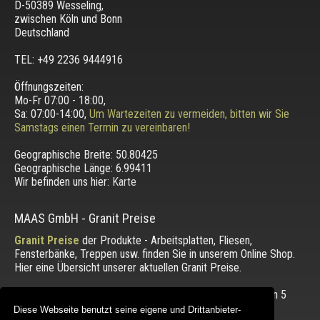
D-50389 Wesseling
,
zwischen
Köln und Bonn
Deutschland
TEL: +49 2236 9444916
Öffnungszeiten:
Mo-Fr 07:00 - 18:00,
Sa: 07:00-14:00,
Um Wartezeiten zu vermeiden, bitten wir Sie
Samstags einen Termin zu vereinbaren!
Geographische Breite:
50.80425
Geographische Länge:
6.99411
Wir befinden uns hier:
Karte
MAAS GmbH
-
Granit Preise
Granit Preise
der Produkte - Arbeitsplatten, Fliesen,
Fensterbänke, Treppen usw. finden Sie in unserem Online Shop.
Hier eine Übersicht unserer aktuellen Granit Preise.
Die Bewertung unserer Kunden mit einem Durchschnitt von
5
von 5 Punkten.
Diese Webseite benutzt seine eigene und Drittanbieter-
Diese Webseite benutzt seine eigene und Drittanbieter-