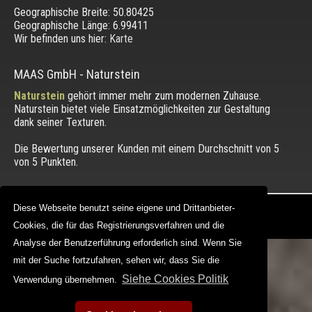
Geographische Breite:
50.80425
Geographische Länge:
6.99411
Wir befinden uns hier:
Karte
MAAS GmbH
-
Naturstein
Naturstein
gehört immer mehr zum modernen Zuhause.
Naturstein bietet viele Einsatzmöglichkeiten zur Gestaltung
dank seiner Texturen.
Die Bewertung unserer Kunden mit einem Durchschnitt von
5
von 5 Punkten.
Copyright © 2012 - 2026 |
maasgmbh.com
Diese Webseite benutzt seine eigene und Drittanbieter-
Diese Webseite benutzt seine eigene und Drittanbieter-
Web Design |
MAAG-Projekt
Cookies, die für das Registrierungsverfahren und die
Cookies, die für das Registrierungsverfahren und die
Analyse der Benutzerführung erforderlich sind. Wenn Sie
Analyse der Benutzerführung erforderlich sind. Wenn Sie
mit der Suche fortzufahren, sehen wir, dass Sie die
mit der Suche fortzufahren, sehen wir, dass Sie die
Siehe Cookies Politik
Siehe Cookies Politik
Verwendung übernehmen.
Verwendung übernehmen.