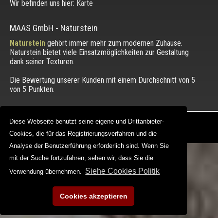
Wir befinden uns hier:
Karte
MAAS GmbH
-
Naturstein
Naturstein
gehört immer mehr zum modernen Zuhause.
Naturstein bietet viele Einsatzmöglichkeiten zur Gestaltung
dank seiner Texturen.
Die Bewertung unserer Kunden mit einem Durchschnitt von
5
von 5 Punkten.
Copyright © 2012 - 2026 |
maasgmbh.com
Diese Webseite benutzt seine eigene und Drittanbieter-
Diese Webseite benutzt seine eigene und Drittanbieter-
Web Design |
MAAG-Projekt
Cookies, die für das Registrierungsverfahren und die
Cookies, die für das Registrierungsverfahren und die
Analyse der Benutzerführung erforderlich sind. Wenn Sie
Analyse der Benutzerführung erforderlich sind. Wenn Sie
mit der Suche fortzufahren, sehen wir, dass Sie die
mit der Suche fortzufahren, sehen wir, dass Sie die
Siehe Cookies Politik
Siehe Cookies Politik
Verwendung übernehmen.
Verwendung übernehmen.
Cookies akzeptieren
Cookies akzeptieren